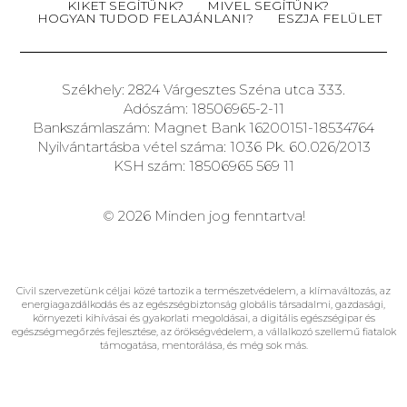
KIKET SEGÍTÜNK?
MIVEL SEGÍTÜNK?
HOGYAN TUDOD FELAJÁNLANI?
ESZJA FELÜLET
Székhely: 2824 Várgesztes Széna utca 333.
Adószám: 18506965-2-11
Bankszámlaszám: Magnet Bank 16200151-18534764
Nyilvántartásba vétel száma: 1036 Pk. 60.026/2013
KSH szám: 18506965 569 11
© 2026 Minden jog fenntartva!
Civil szervezetünk céljai közé tartozik a természetvédelem, a klímaváltozás, az
energiagazdálkodás és az egészségbiztonság globális társadalmi, gazdasági,
környezeti kihívásai és gyakorlati megoldásai, a digitális egészségipar és
egészségmegőrzés fejlesztése, az örökségvédelem, a vállalkozó szellemű fiatalok
támogatása, mentorálása, és még sok más.