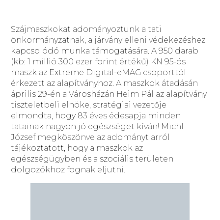
Szájmaszkokat adományoztunk a tati
önkormányzatnak, a járvány elleni védekezéshez
kapcsolódó munka támogatására. A 950 darab
(kb: 1 millió 300 ezer forint értékű) KN 95-ös
maszk az Extreme Digital-eMAG csoporttól
érkezett az alapítványhoz. A maszkok átadásán
április 29-én a Városházán Heim Pál az alapítvány
tiszteletbeli elnöke, stratégiai vezetője
elmondta, hogy 83 éves édesapja minden
tatainak nagyon jó egészséget kíván! Michl
József megköszönve az adományt arról
tájékoztatott, hogy a maszkok az
egészségügyben és a szociális területen
dolgozókhoz fognak eljutni.