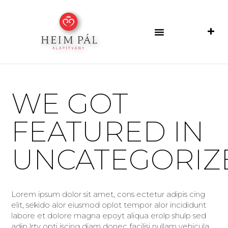
WE GOT
FEATURED IN
UNCATEGORIZ
Lorem ipsum dolor sit amet, cons ectetur adipis cing
elit, sekido alor eiusmod oplot tempor alor incididunt
labore et dolore magna epoyt aliqua erolp shulp sed
adip lrty opti iscing diam donec facilisi nullam vehicula