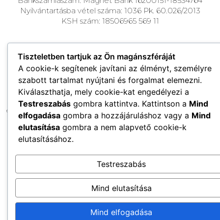
Bankszámlaszám: Magnet Bank 16200151-18534764
Nyilvántartásba vétel száma: 1036 Pk. 60.026/2013
KSH szám: 18506965 569 11
© 2026 Minden jog fenntartva!
Tiszteletben tartjuk az Ön magánszféráját
A cookie-k segítenek javítani az élményt, személyre
szabott tartalmat nyújtani és forgalmat elemezni.
Civil szervezetünk céljai közé tartozik a természetvédelem, a klímaváltozás, az
Kiválaszthatja, mely cookie-kat engedélyezi a
energiagazdálkodás és az egészségbiztonság globális társadalmi, gazdasági,
Testreszabás
gombra kattintva. Kattintson a
Mind
környezeti kihívásai és gyakorlati megoldásai, a digitális egészségipar és
egészségmegőrzés fejlesztése, az örökségvédelem, a vállalkozó szellemű fiatalok
elfogadása
gombra a hozzájáruláshoz vagy a
Mind
támogatása, mentorálása, és még sok más.
elutasítása
gombra a nem alapvető cookie-k
elutasításához.
Testreszabás
Mind elutasítása
Mind elfogadása