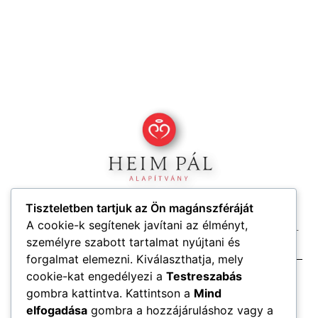
Tiszteletben tartjuk az Ön magánszféráját
KIKET SEGÍTÜNK?
MIVEL SEGÍTÜNK?
A cookie-k segítenek javítani az élményt,
HOGYAN TUDOD FELAJÁNLANI?
ESZJA FELÜLET
személyre szabott tartalmat nyújtani és
forgalmat elemezni. Kiválaszthatja, mely
cookie-kat engedélyezi a
Testreszabás
Székhely: 2824 Várgesztes Széna utca 333.
gombra kattintva. Kattintson a
Mind
Adószám: 18506965-2-11
elfogadása
gombra a hozzájáruláshoz vagy a