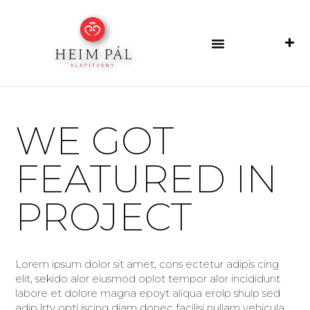
WE GOT
FEATURED IN
PROJECT
Lorem ipsum dolor sit amet, cons ectetur adipis cing
elit, sekido alor eiusmod oplot tempor alor incididunt
labore et dolore magna epoyt aliqua erolp shulp sed
adip lrty opti iscing diam donec facilisi nullam vehicula