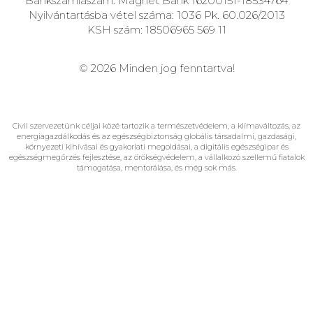
Bankszámlaszám: Magnet Bank 16200151-18534764
Nyilvántartásba vétel száma: 1036 Pk. 60.026/2013
KSH szám: 18506965 569 11
© 2026 Minden jog fenntartva!
Civil szervezetünk céljai közé tartozik a természetvédelem, a klímaváltozás, az
energiagazdálkodás és az egészségbiztonság globális társadalmi, gazdasági,
környezeti kihívásai és gyakorlati megoldásai, a digitális egészségipar és
egészségmegőrzés fejlesztése, az örökségvédelem, a vállalkozó szellemű fiatalok
támogatása, mentorálása, és még sok más.