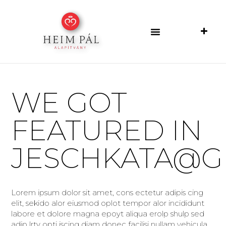
WE GOT
FEATURED IN
JESCHKATA@G
Lorem ipsum dolor sit amet, cons ectetur adipis cing
elit, sekido alor eiusmod oplot tempor alor incididunt
labore et dolore magna epoyt aliqua erolp shulp sed
adip lrty opti iscing diam donec facilisi nullam vehicula